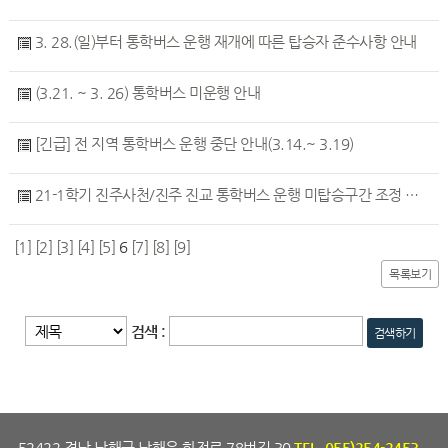
3. 28.(일)부터 통학버스 운행 재개에 따른 탑승자 준수사항 안내
(3.21. ~ 3. 26) 통학버스 미운행 안내
[긴급] 전 지역 통학버스 운행 중단 안내(3.14.~ 3.19)
21-1학기 진주사천/진주 진교 통학버스 운행 미탑승구간 조정 안내
[1]
[2]
[3]
[4]
[5]
6
[7]
[8]
[9]
목록보기
검색 :
52422 경남 남해군 남해읍 화전로 78번길 30
TEL. 055)254-2453