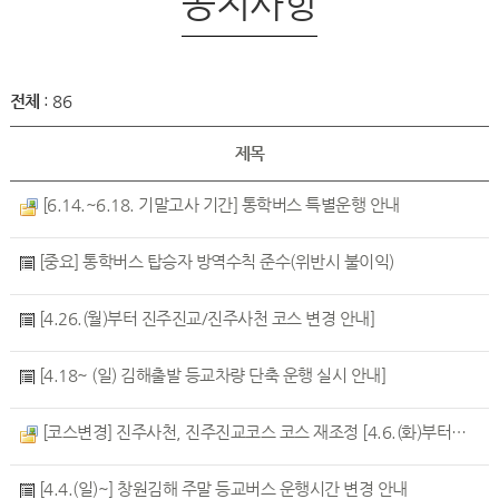
공지사항
전체
: 86
제목
[6.14.~6.18. 기말고사 기간] 통학버스 특별운행 안내
[중요] 통학버스 탑승자 방역수칙 준수(위반시 불이익)
[4.26.(월)부터 진주진교/진주사천 코스 변경 안내]
[4.18~ (일) 김해출발 등교차량 단축 운행 실시 안내]
[코스변경] 진주사천, 진주진교코스 코스 재조정 [4.6.(화)부터 적용]
[4.4.(일)~] 창원김해 주말 등교버스 운행시간 변경 안내